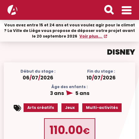
Vous avez entre 15 et 24 ans et vous voulez agir pour le climat
? La Ville de Liège vous propose de déposer votre projet avant
le 20 septembre 2026
Voir plus...
DISNEY
Début du stage :
Fin du stage :
06
/
07
/
2026
10
/
07
/
2026
Âge des enfants :
3 ans
5 ans
Arts créatifs
Jeux
Multi-activités
110.00
€