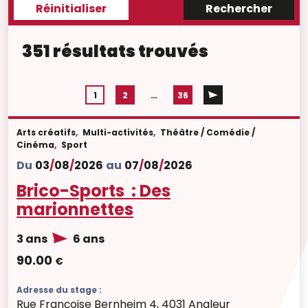
351 résultats trouvés
1
2
…
36
Arts créatifs
,
Multi-activités
,
Théâtre / Comédie /
Cinéma
,
Sport
Du
03
/
08
/
2026
au
07
/
08
/
2026
Brico-Sports : Des
marionnettes
3 ans
6 ans
90.00
€
Adresse du stage :
Rue Françoise Bernheim 4, 4031 Angleur