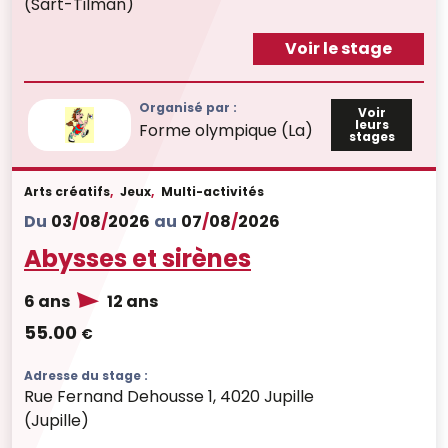
(Sart-Tilman)
Voir le stage
Organisé par :
Voir
leurs
Forme olympique (La)
stages
Arts créatifs
,
Jeux
,
Multi-activités
Du
03
/
08
/
2026
au
07
/
08
/
2026
Abysses et sirènes
6 ans
12 ans
55.00
€
Adresse du stage :
Rue Fernand Dehousse 1, 4020 Jupille
(Jupille)