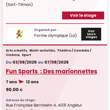
(Sart-Tilman)
Voir le stage
Organisé par :
Voir
leurs
Forme olympique (La)
stages
Arts créatifs
,
Multi-activités
,
Théâtre / Comédie /
Cinéma
,
Sport
Du
03
/
08
/
2026
au
07
/
08
/
2026
Fun Sports : Des marionnettes
7 ans
12 ans
90.00
€
Adresse du stage :
Rue Françoise Bernheim 4, 4031 Angleur