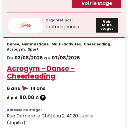
Voir le stage
Organisé par :
Voir
leurs
Latitude jeunes
stages
Danse
,
Gymnastique
,
Multi-activités
,
Cheerleading
,
Acrogym
,
Sport
Du
03
/
08
/
2026
au
07
/
08
/
2026
Acrogym - Danse -
Cheerleading
6 ans
14 ans
90.00
?
À.p.d.
€
Adresse du stage :
Rue Derrière le Château 2, 4020 Jupille
(Jupille)