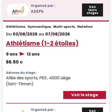
Organisé par :
Voir
leurs
ADEPS
stages
Athlétisme
,
Gymnastique
,
Multi-sports
,
Natation
Du
03
/
08
/
2026
au
07
/
08
/
2026
Athlétisme (1-2 étoiles)
9 ans
12 ans
66.50
€
Adresse du stage :
Allée des sports, P63 , 4000 Liège
(Sart-Tilman)
Voir le stage
Organisé par :
Voir