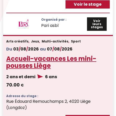
Voir le stage
Organisé par :
Voir
leurs
Pari asbl
stages
Arts créatifs
,
Jeux
,
Multi-activités
,
Sport
Du
03
/
08
/
2026
au
07
/
08
/
2026
Accueil-vacances Les mini-
pousses Liège
2 ans et demi
6 ans
70.00
€
Adresse du stage :
Rue Édouard Remouchamps 2, 4020 Liège
(Longdoz)