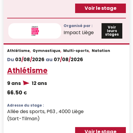
Voir le stage
Organisé par :
Voir
leurs
Impact Liège
stages
Athlétisme
,
Gymnastique
,
Multi-sports
,
Natation
Du
03
/
08
/
2026
au
07
/
08
/
2026
Athlétisme
9 ans
12 ans
66.50
€
Adresse du stage :
Allée des sports, P63 , 4000 Liège
(Sart-Tilman)
Voir le stage