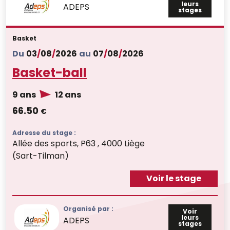
leurs
ADEPS
stages
Basket
Du
03
/
08
/
2026
au
07
/
08
/
2026
Basket-ball
9 ans
12 ans
66.50
€
Adresse du stage :
Allée des sports, P63 , 4000 Liège
(Sart-Tilman)
Voir le stage
Organisé par :
Voir
leurs
ADEPS
stages