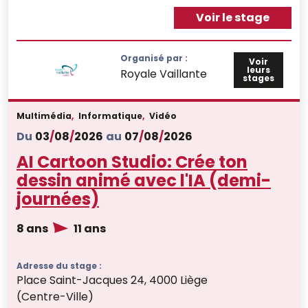
Voir le stage
Organisé par :
Voir
leurs
Royale Vaillante
stages
Multimédia
,
Informatique
,
Vidéo
Du
03
/
08
/
2026
au
07
/
08
/
2026
AI Cartoon Studio: Crée ton
dessin animé avec l'IA (demi-
journées)
8 ans
11 ans
Adresse du stage :
Place Saint-Jacques 24, 4000 Liège
(Centre-Ville)