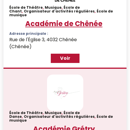
École de Théâtre
,
Musique
,
École de
Chant
,
Organisateur d'activités régulières
,
École de
musique
Académie de Chênée
Adresse principale :
Rue de l'Église 3, 4032 Chênée
(Chênée)
Voir
École de Théâtre
,
Musique
,
École de
Danse
,
Organisateur d'activités régulières
,
École de
musique
Académie Grétry