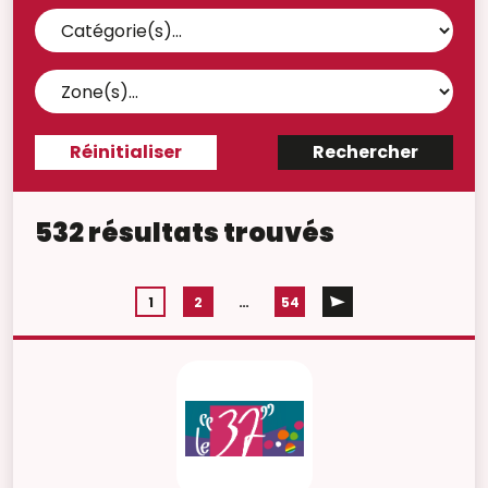
532 résultats trouvés
1
2
…
54