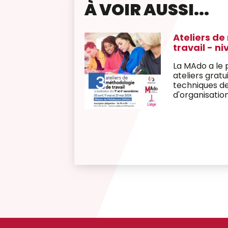
À VOIR AUSSI...
/ GLAIN /
Ateliers d
NT /
travail - n
La MAdo a le p
ateliers gratu
 des équipes de
techniques d
 géographiques.
d'organisatio
'un(e)
examens! Le t
quipe
étudiants de
à trouver un 
ir en entier
et loisirs.