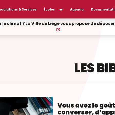
sociations & Services
Écoles
Agenda
Documentati
r le climat ? La Ville de Liège vous propose de dépos
LES B
Vous avez le goût 
converser, d’ap