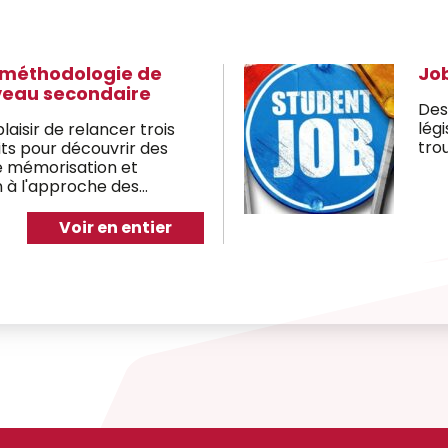
e méthodologie de
Job
iveau secondaire
Des
légi
laisir de relancer trois
tro
its pour découvrir des
e mémorisation et
n à l'approche des
out, pour aider les
 5ème et 6ème secondaire
Voir en entier
bon équilibre entre études