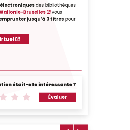
s électroniques
des bibliothèques
Wallonie-Bruxelles
vous
emprunter jusqu’à 3 titres
pour
irtuel
tion était-elle intéressante ?
Évaluer
Note
Note
Note
de
de
de
3
4
5
sur
sur
sur
5
5
5