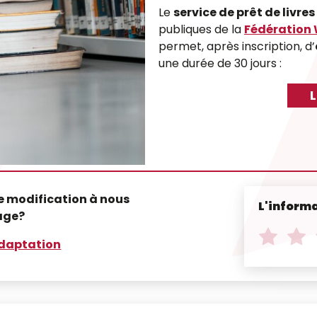
Le
service de prêt de livre
publiques de la
Fédération 
permet, après inscription, d’
une durée de 30 jours :
L
e modification à nous
L'informa
age?
N
o
Note
Note
adaptation
t
de
de
1
2
e
sur
sur
*
5
5