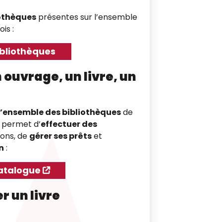
iothèques
présentes sur l’ensemble
is :
ibliothèques
ouvrage, un livre, un
l’ensemble des bibliothèques
de
i permet d’
effectuer des
ions, de
gérer ses prêts
et
n
:
atalogue
r un livre