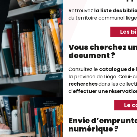
Retrouvez
la liste des bibl
du territoire communal liégeo
Les b
Vous cherchez un 
document ?
Consultez le
catalogue de 
la province de Liège. Celui-c
recherches
dans les collect
d’
effectuer une réservatio
Le c
Envie d’emprunte
numérique ?