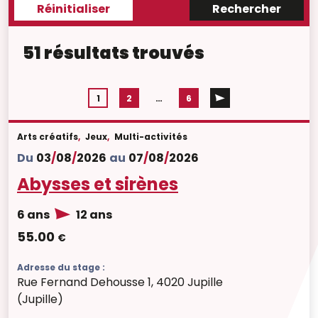
51 résultats trouvés
1
2
…
6
Arts créatifs
,
Jeux
,
Multi-activités
Du
03
/
08
/
2026
au
07
/
08
/
2026
Abysses et sirènes
6 ans
12 ans
55.00
€
Adresse du stage :
Rue Fernand Dehousse 1, 4020 Jupille
(Jupille)