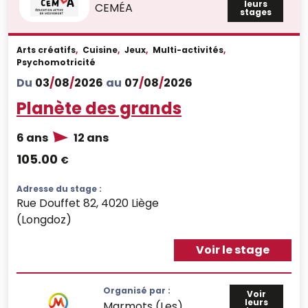
leurs
CEMÉA
stages
Arts créatifs
,
Cuisine
,
Jeux
,
Multi-activités
,
Psychomotricité
Du
03
/
08
/
2026
au
07
/
08
/
2026
Planète des grands
6 ans
12 ans
105.00
€
Adresse du stage :
Rue Douffet 82, 4020 Liège
(Longdoz)
Voir le stage
Organisé par :
Voir
leurs
Marmots (Les)