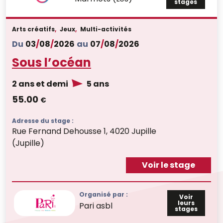
stages
Arts créatifs
,
Jeux
,
Multi-activités
Du
03
/
08
/
2026
au
07
/
08
/
2026
Sous l’océan
2 ans et demi
5 ans
55.00
€
Adresse du stage :
Rue Fernand Dehousse 1, 4020 Jupille
(Jupille)
Voir le stage
Organisé par :
Voir
leurs
Pari asbl
stages