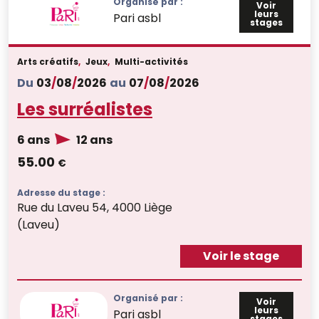
Organisé par :
Voir
leurs
Pari asbl
stages
Arts créatifs
,
Jeux
,
Multi-activités
Du
03
/
08
/
2026
au
07
/
08
/
2026
Les surréalistes
6 ans
12 ans
55.00
€
Adresse du stage :
Rue du Laveu 54, 4000 Liège
(Laveu)
Voir le stage
Organisé par :
Voir
leurs
Pari asbl
stages