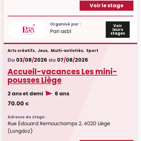
Voir le stage
Organisé par :
Voir
leurs
Pari asbl
stages
Arts créatifs
,
Jeux
,
Multi-activités
,
Sport
Du
03
/
08
/
2026
au
07
/
08
/
2026
Accueil-vacances Les mini-
pousses Liège
2 ans et demi
6 ans
70.00
€
Adresse du stage :
Rue Édouard Remouchamps 2, 4020 Liège
(Longdoz)