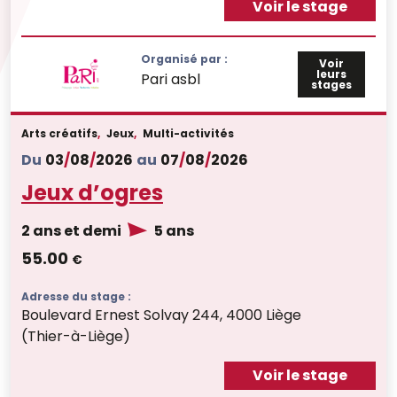
Voir le stage
Organisé par :
Voir
leurs
Pari asbl
stages
Arts créatifs
,
Jeux
,
Multi-activités
Du
03
/
08
/
2026
au
07
/
08
/
2026
Jeux d’ogres
2 ans et demi
5 ans
55.00
€
Adresse du stage :
Boulevard Ernest Solvay 244, 4000 Liège
(Thier-à-Liège)
Voir le stage