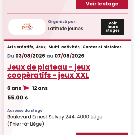
Voir le stage
Organisé par :
Voir
leurs
Latitude jeunes
stages
Arts créatifs
,
Jeux
,
Multi-activités
,
Contes et histoires
Du
03
/
08
/
2026
au
07
/
08
/
2026
Jeux de plateau - jeux
coopératifs - jeux XXL
6 ans
12 ans
55.00
€
Adresse du stage :
Boulevard Ernest Solvay 244, 4000 Liège
(Thier-à-Liège)