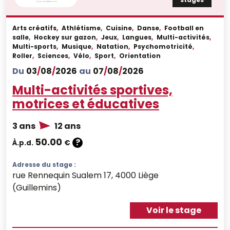
Arts créatifs
,
Athlétisme
,
Cuisine
,
Danse
,
Football en
salle
,
Hockey sur gazon
,
Jeux
,
Langues
,
Multi-activités
,
Multi-sports
,
Musique
,
Natation
,
Psychomotricité
,
Roller
,
Sciences
,
Vélo
,
Sport
,
Orientation
Du
03
/
08
/
2026
au
07
/
08
/
2026
Multi-activités sportives,
motrices et éducatives
3 ans
12 ans
50.00
?
À.p.d.
€
Adresse du stage :
rue Rennequin Sualem 17, 4000 Liège
(Guillemins)
Voir le stage