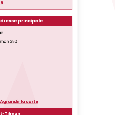
88
dresse principale
er
ilman 390
Agrandir la carte
rt-Tilman