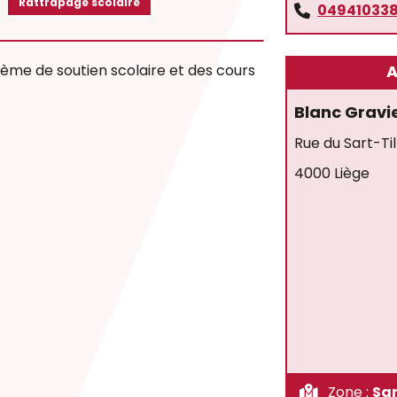
Rattrapage scolaire
04941033
ème de soutien scolaire et des cours
A
Blanc Gravi
Rue du Sart-T
4000 Liège
Zone :
Sa