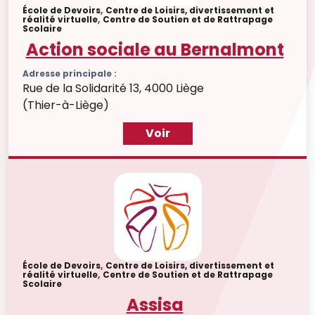
École de Devoirs
,
Centre de Loisirs, divertissement et
réalité virtuelle
,
Centre de Soutien et de Rattrapage
Scolaire
Action sociale au Bernalmont
Adresse principale :
Rue de la Solidarité 13, 4000 Liège
(Thier-à-Liège)
Voir
École de Devoirs
,
Centre de Loisirs, divertissement et
réalité virtuelle
,
Centre de Soutien et de Rattrapage
Scolaire
Assisa