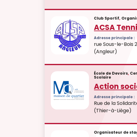
Club Sportif
,
Organis
ACSA Tenni
Adresse principale :
rue Sous-le-Bois 2
(Angleur)
École de Devoirs
,
Cen
Scolaire
Action soc
Adresse principale :
Rue de la Solidarit
(Thier-à-Liège)
Organisateur de sta