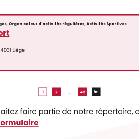
ges
,
Organisateur d'activités régulières
,
Activités Sportives
ort
 4031 Liège
1
2
…
42
aitez faire partie de notre répertoire
formulaire