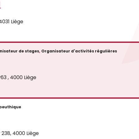
l
4031 Liège
nisateur de stages
,
Organisateur d'activités régulières
P63 , 4000 Liège
apeuthique
 238, 4000 Liège