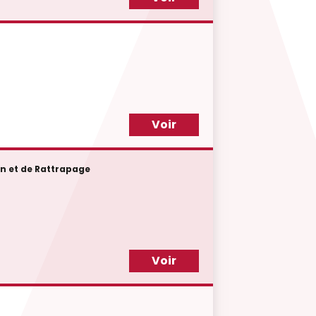
Voir
en et de Rattrapage
Voir