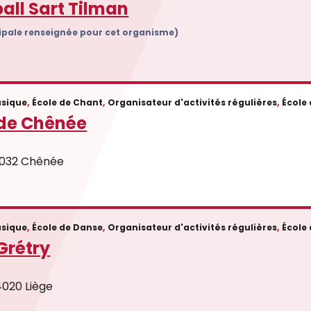
ball Sart Tilman
cipale renseignée pour cet organisme)
sique
,
École de Chant
,
Organisateur d'activités régulières
,
École
de Chênée
 4032 Chênée
sique
,
École de Danse
,
Organisateur d'activités régulières
,
École
Grétry
4020 Liège