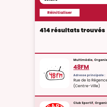
414 résultats trouvés
Multimédia
,
Organis
48FM
Adresse principale :
Rue de la Régence
(Centre-Ville)
Club Sportif
,
Organis