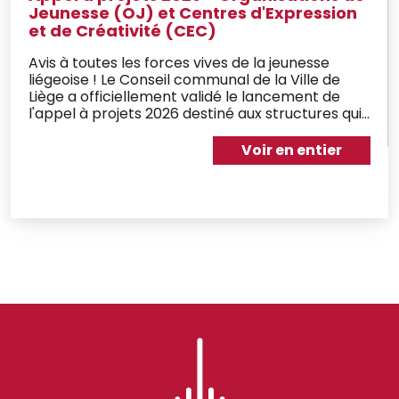
Jeunesse (OJ) et Centres d'Expression
et de Créativité (CEC)
Avis à toutes les forces vives de la jeunesse
liégeoise ! Le Conseil communal de la Ville de
Liège a officiellement validé le lancement de
l'appel à projets 2026 destiné aux structures qui
font bouger notre ville au quotidien. Si vous
fourmillez d'idées pour rassembler les jeunes,
Voir en entier
stimuler leur expression ou renforcer leur rôle de
citoyens, c'est le moment de sauter le pas.