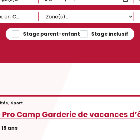
Stage parent-enfant
Stage inclusif
ités
,
Sport
e Pro Camp Garderie de vacances d’
15 ans