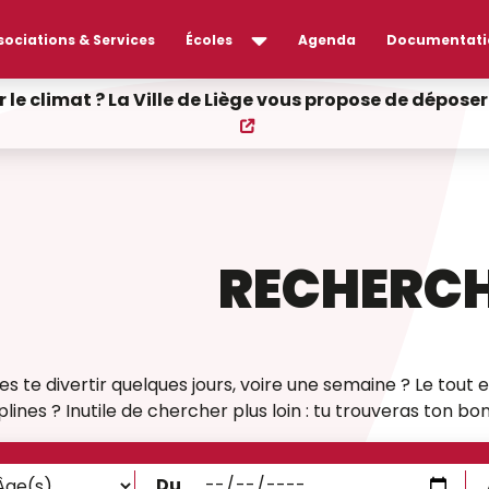
sociations & Services
Écoles
Agenda
Documentati
r le climat ? La Ville de Liège vous propose de dépos
RECHERCH
res te divertir quelques jours, voire une semaine ? Le tou
ines ? Inutile de chercher plus loin : tu trouveras ton bonh
Du