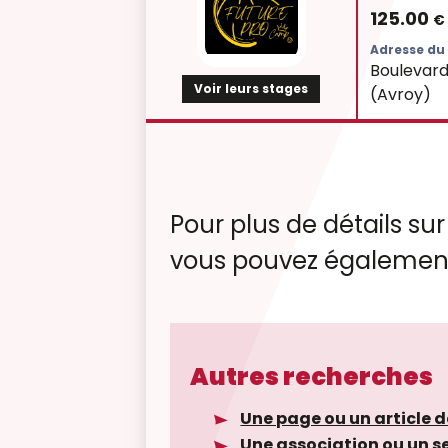
125.00
€
Adresse du 
Boulevard
Voir leurs stages
(Avroy)
Pour plus de détails sur
vous pouvez également
Autres recherches
Une page ou un article d
Une association ou un s