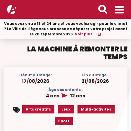
Vous avez entre 15 et 24 ans et vous voulez agir pour le climat
? La Ville de Liège vous propose de déposer votre projet avant
le 20 septembre 2026
Voir plus...
LA MACHINE À REMONTER LE
TEMPS
Début du stage :
Fin du stage :
17
/
08
/
2026
21
/
08
/
2026
Âge des enfants :
4 ans
12 ans
Arts créatifs
Jeux
Multi-activités
Sport