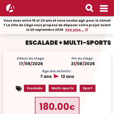
Vous avez entre 15 et 24 ans et vous voulez agir pour le climat
? La Ville de Liège vous propose de déposer votre projet avant
le 20 septembre 2026
Voir plus...
ESCALADE + MULTI-SPORTS
Début du stage :
Fin du stage :
17
/
08
/
2026
21
/
08
/
2026
Âge des enfants :
7 ans
12 ans
Escalade
Multi-sports
Sport
180.00
€