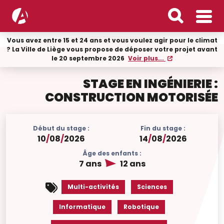
Vous avez entre 15 et 24 ans et vous voulez agir pour le climat
? La Ville de Liège vous propose de déposer votre projet avant
le 20 septembre 2026
Voir plus...
STAGE EN INGÉNIERIE :
CONSTRUCTION MOTORISÉE
Début du stage :
Fin du stage :
10
/
08
/
2026
14
/
08
/
2026
Âge des enfants :
7 ans
12 ans
Multi-activités
Sciences
Informatique
Robotique