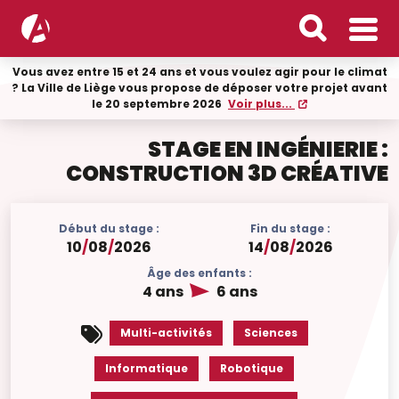
Vous avez entre 15 et 24 ans et vous voulez agir pour le climat
? La Ville de Liège vous propose de déposer votre projet avant
le 20 septembre 2026
Voir plus...
STAGE EN INGÉNIERIE :
CONSTRUCTION 3D CRÉATIVE
Début du stage :
Fin du stage :
10
/
08
/
2026
14
/
08
/
2026
Âge des enfants :
4 ans
6 ans
Multi-activités
Sciences
Informatique
Robotique