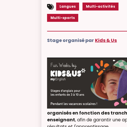
Langues
Multi-activités
Multi-sports
Stage organisé par
Kids & Us
organisés en fonction des tranc
enseignant
, afin de garantir une 
résultats et l'apprentissage.