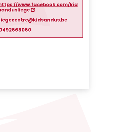
https://www.facebook.com/kid
sandusliege
liegecentre@kidsandus.be
0492668060