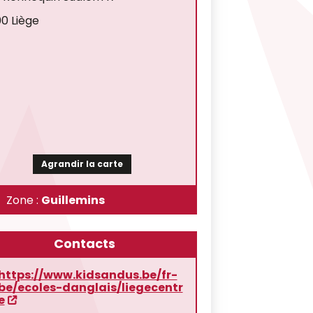
0 Liège
Agrandir la carte
Zone :
Guillemins
Contacts
https://www.kidsandus.be/fr-
be/ecoles-danglais/liegecentr
e