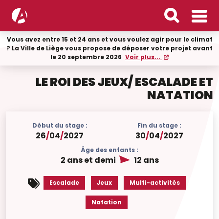
Vous avez entre 15 et 24 ans et vous voulez agir pour le climat
? La Ville de Liège vous propose de déposer votre projet avant
le 20 septembre 2026
Voir plus...
LE ROI DES JEUX/ ESCALADE ET
NATATION
Début du stage :
Fin du stage :
26
/
04
/
2027
30
/
04
/
2027
Âge des enfants :
2 ans et demi
12 ans
Escalade
Jeux
Multi-activités
Natation