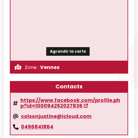
Agrandir la carte
Zone :
Vennes
Contacts
https://www.facebook.com/profile.ph
p?id=100094252027836
colsonjustine@icloud.com
0496841864