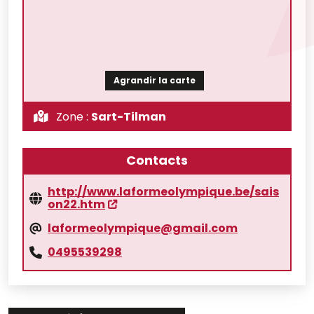
Agrandir la carte
Zone :
Sart-Tilman
Contacts
http://www.laformeolympique.be/sais
on22.htm
laformeolympique@gmail.com
0495539298