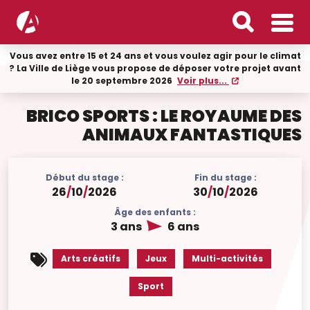
Vous avez entre 15 et 24 ans et vous voulez agir pour le climat
? La Ville de Liège vous propose de déposer votre projet avant
le 20 septembre 2026
Voir plus...
BRICO SPORTS : LE ROYAUME DES
ANIMAUX FANTASTIQUES
Début du stage :
Fin du stage :
26
/
10
/
2026
30
/
10
/
2026
Âge des enfants :
3 ans
6 ans
Arts créatifs
Jeux
Multi-activités
Sport