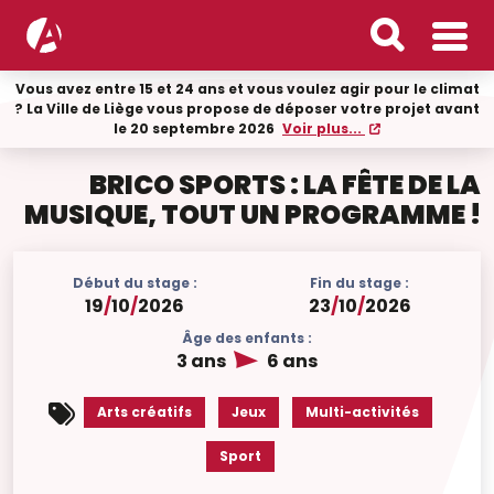
Vous avez entre 15 et 24 ans et vous voulez agir pour le climat
? La Ville de Liège vous propose de déposer votre projet avant
le 20 septembre 2026
Voir plus...
BRICO SPORTS : LA FÊTE DE LA
MUSIQUE, TOUT UN PROGRAMME !
Début du stage :
Fin du stage :
19
/
10
/
2026
23
/
10
/
2026
Âge des enfants :
3 ans
6 ans
Arts créatifs
Jeux
Multi-activités
Sport