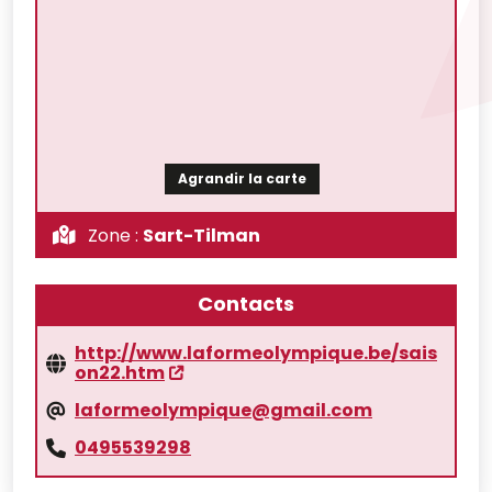
Agrandir la carte
Zone :
Sart-Tilman
Contacts
http://www.laformeolympique.be/sais
on22.htm
laformeolympique@gmail.com
0495539298