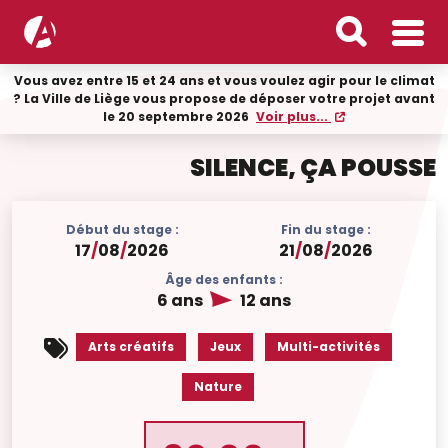
Vous avez entre 15 et 24 ans et vous voulez agir pour le climat
? La Ville de Liège vous propose de déposer votre projet avant
le 20 septembre 2026
Voir plus...
SILENCE, ÇA POUSSE
Début du stage :
Fin du stage :
17
/
08
/
2026
21
/
08
/
2026
Âge des enfants :
6 ans
12 ans
Arts créatifs
Jeux
Multi-activités
Nature