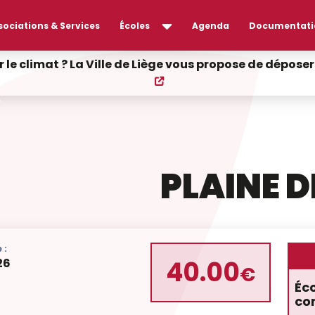
sociations & Services
Écoles
Agenda
Documentati
r le climat ? La Ville de Liège vous propose de dépos
PLAINE 
 :
40.00
26
€
Éc
co