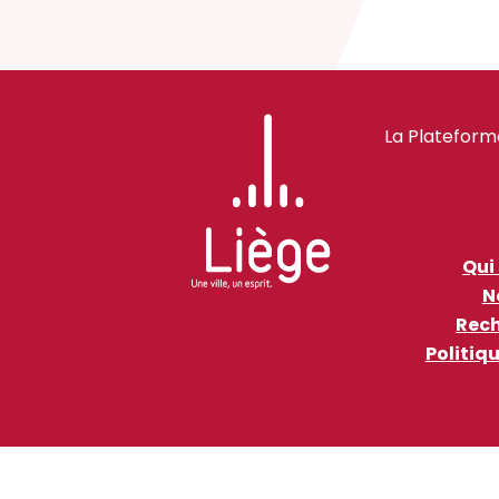
La Plateform
Qui
N
Rech
Politiq