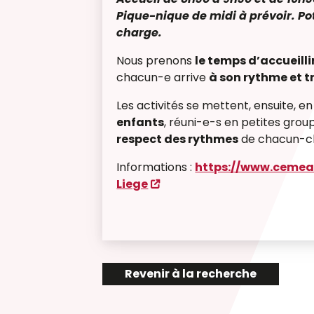
Pique-nique de midi à prévoir. Pot
charge.
Nous prenons
le temps d’accueilli
chacun-e arrive
à son rythme et t
Les activités se mettent, ensuite, e
enfants
, réuni-e-s en petites grou
respect des rythmes
de chacun-ch
Informations :
https://www.cemea
Liege
Revenir à la recherche