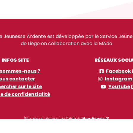
e Jeunesse Ardente est développée par le Service Jeuness
de Liège en collaboration avec la MAdo
INFOS SITE
RÉSEAUX SOCI
 sommes-nous ?
Facebook
ous contacter
Instagram
ercher sur le site
Youtube
ue de confidentialité
Site mis en place avec l'aide de
Neodiensis