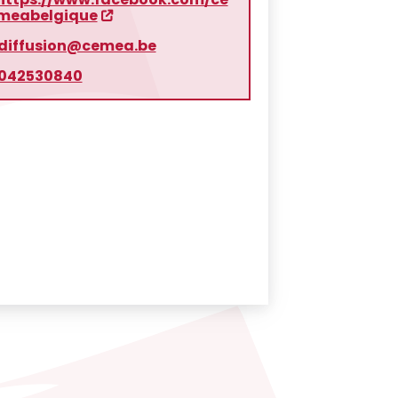
meabelgique
diffusion@cemea.be
042530840