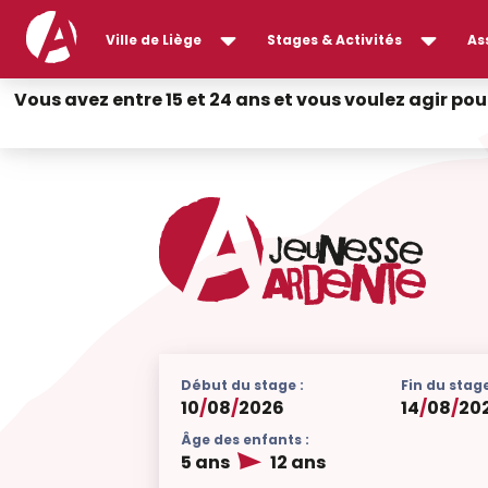
Ville de Liège
Stages & Activités
As
Vous avez entre 15 et 24 ans et vous voulez agir pou
Début du stage :
Fin du stage
10
/
08
/
2026
14
/
08
/
20
Âge des enfants :
5 ans
12 ans