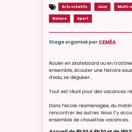
Arts créatifs
Jeux
Multi-a
Nature
Sport
Stage organisé par
CEMÉA
Rouler en skateboard ou en trottinet
ensemble, écouter une histoire sous l
d’eau, se déguiser…
Tout est réuni pour des vacances ré
Dans l’école réaménagée, du matériel
rencontrer les autres. Nous t’y accu
ensemble de chouettes vacances.
Accueil de 8h30 à 9h30 et de 16h3