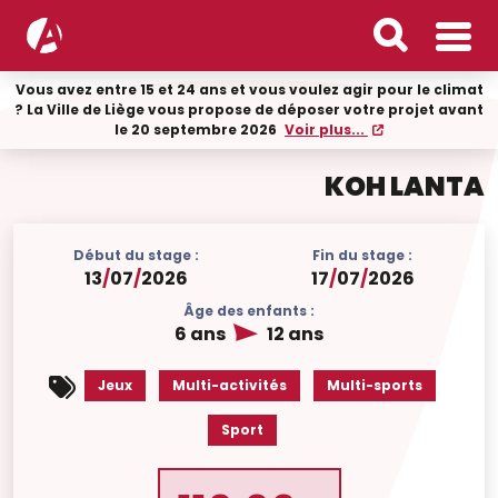
Vous avez entre 15 et 24 ans et vous voulez agir pour le climat
? La Ville de Liège vous propose de déposer votre projet avant
le 20 septembre 2026
Voir plus...
KOH LANTA
Début du stage :
Fin du stage :
13
/
07
/
2026
17
/
07
/
2026
Âge des enfants :
6 ans
12 ans
Jeux
Multi-activités
Multi-sports
Sport