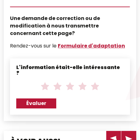
Une demande de correction ou de
modification à nous transmettre
concernant cette page?
Rendez-vous sur le
Formulaire d'adaptation
L'information était-elle intéressante
?
N
o
Note
Note
Note
Note
Note
t
de
de
de
de
de
1
2
3
4
5
e
Évaluer
sur
sur
sur
sur
sur
*
5
5
5
5
5