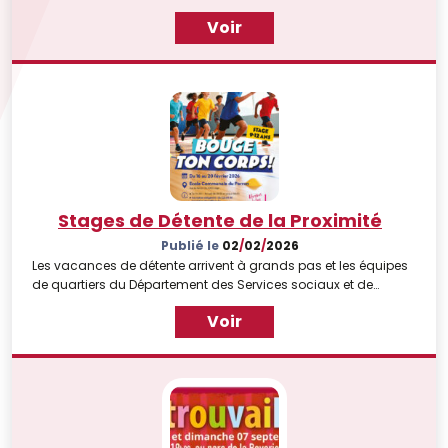
Voir
Stages de Détente de la Proximité
Publié le
02
/
02
/
2026
Les vacances de détente arrivent à grands pas et les équipes
de quartiers du Département des Services sociaux et de
Proximité de la Ville de Liège ont prévu plusieurs stages pour les
Voir
enfants pendant les 2 semaines de congés scolaires