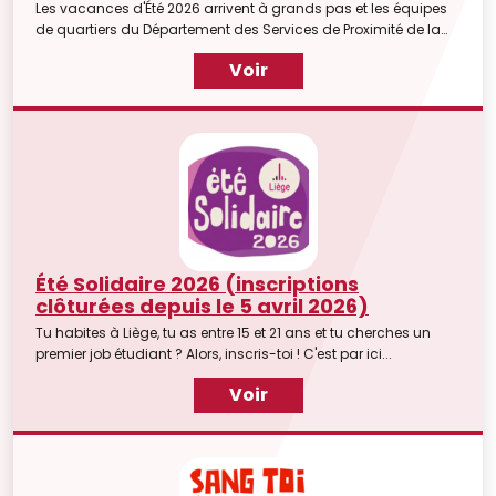
Les vacances d'Été 2026 arrivent à grands pas et les équipes
de quartiers du Département des Services de Proximité de la
Ville de Liège ont prévu plusieurs stages pour les enfants
Voir
pendant les semaines de congés scolaires.
Été Solidaire 2026 (inscriptions
clôturées depuis le 5 avril 2026)
Tu habites à Liège, tu as entre 15 et 21 ans et tu cherches un
premier job étudiant ? Alors, inscris-toi ! C'est par ici...
Voir