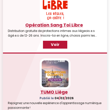
Opération Sang Toi Libre
Distribution gratuite de protections intimes aux liégeois.e.s
âgé.e.s de 12-26 ans. Inscris-toi en ligne, choisis parmi les
différentes protections intimes proposées et bénéficie de cette
Voir
offre durant 3 mois. 4 centres de distribution sont actuellement
accessibles à Liège.
TUMO Liège
Publié le
04
/
02
/
2026
Rejoignez une nouvelle expérience d'apprentissage numérique
passionnante !