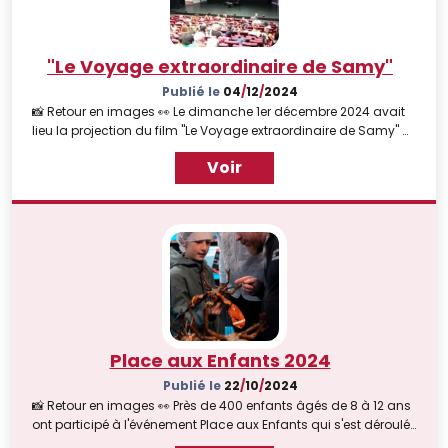
"Le Voyage extraordinaire de Samy"
Publié le
04
/
12
/
2024
📸 Retour en images 👀 Le dimanche 1er décembre 2024 avait
lieu la projection du film "Le Voyage extraordinaire de Samy" à
la Cité Miroir dans le cadre du Festival du film Politik 2024 🎬🐢
Voir
Place aux Enfants 2024
Publié le
22
/
10
/
2024
📸 Retour en images 👀 Près de 400 enfants âgés de 8 à 12 ans
ont participé à l'événement Place aux Enfants qui s'est déroulé
à Liège le samedi 19 octobre 2024 auprès de 22 opérateurs