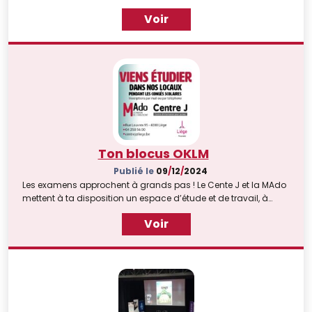
des ressources pour sensibiliser et former les citoyens aux
Voir
enjeux du numérique.
Ton blocus OKLM
Publié le
09
/
12
/
2024
Les examens approchent à grands pas ! Le Cente J et la MAdo
mettent à ta disposition un espace d’étude et de travail, à
l’ambiance calme et studieuse, pendant les vacances d'hiver
Voir
..