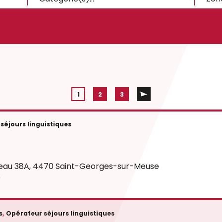
1
2
3
séjours linguistiques
seau 38A, 4470 Saint-Georges-sur-Meuse
)
s
,
Opérateur séjours linguistiques