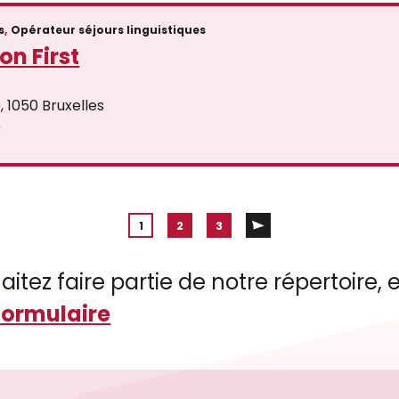
s
,
Opérateur séjours linguistiques
on First
, 1050 Bruxelles
)
1
2
3
aitez faire partie de notre répertoire
formulaire