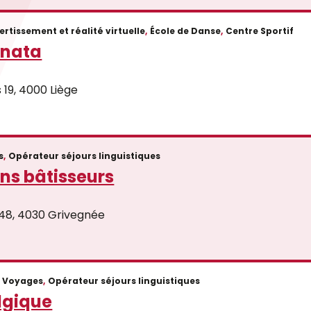
vertissement et réalité virtuelle
,
École de Danse
,
Centre Sportif
onata
 19, 4000 Liège
s
,
Opérateur séjours linguistiques
s bâtisseurs
48, 4030 Grivegnée
Voyages
,
Opérateur séjours linguistiques
lgique