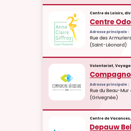
Centre de Loisirs, di
Centre Od
Adresse principale :
Rue des Armuriers
(Saint-Léonard)
Volontariat
,
Voyage
Compagnon
Adresse principale :
Rue du Beau-Mur 
(Grivegnée)
Centre de Vacances
,
Depauw Be