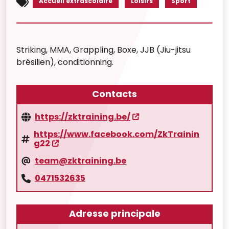
Accueil extrascolaire
Loisirs
Sport
Striking, MMA, Grappling, Boxe, JJB (Jiu-jitsu
brésilien), conditionning.
Contacts
https://zktraining.be/
https://www.facebook.com/ZkTrainin
g22
team@zktraining.be
0471532635
Adresse principale