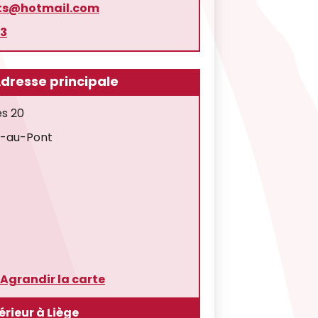
rts@hotmail.com
23
dresse principale
es 20
n-au-Pont
Agrandir la carte
érieur à Liège