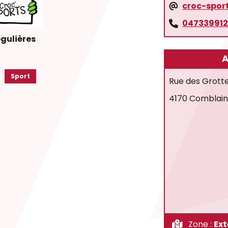
croc-spo
04733991
égulières
A
Sport
Rue des Grott
4170 Comblai
Zone :
Ext