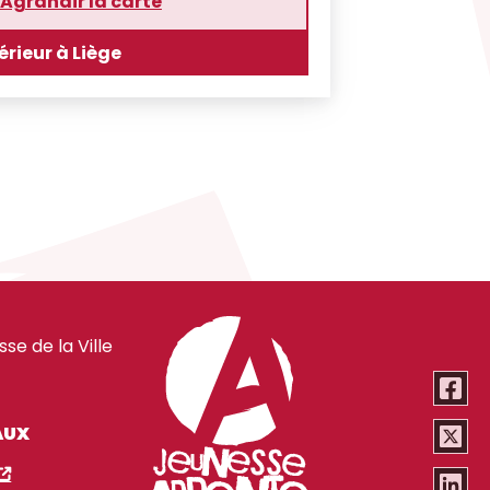
Agrandir la carte
érieur à Liège
e de la Ville
AUX