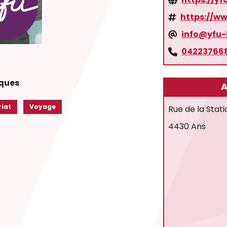
https://w
info@yfu-
04223766
iques
A
riat
Voyage
Rue de la Stati
4430 Ans