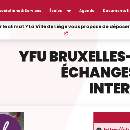
sociations & Services
Écoles
Agenda
Documentati
r le climat ? La Ville de Liège vous propose de dépos
YFU BRUXELLE
ÉCHANGE
INTE
https://yf