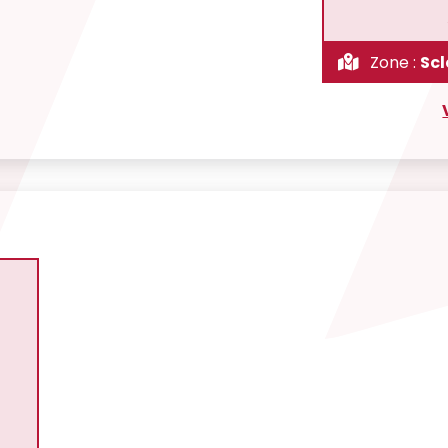
Zone :
Scl