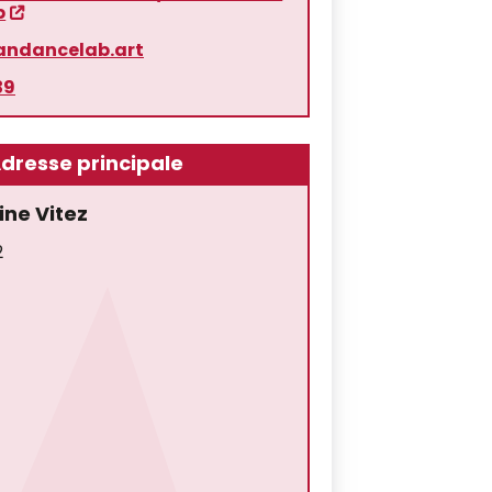
b
andancelab.art
39
dresse principale
ine Vitez
2