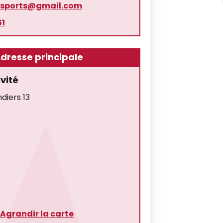
ssports@gmail.com
61
dresse principale
ivité
diers 13
Agrandir la carte