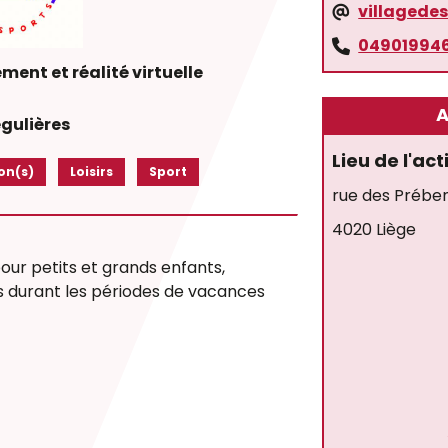
villagede
04901994
ement et réalité virtuelle
A
égulières
Lieu de l'act
on(s)
Loisirs
Sport
rue des Prében
4020 Liège
our petits et grands enfants,
es durant les périodes de vacances