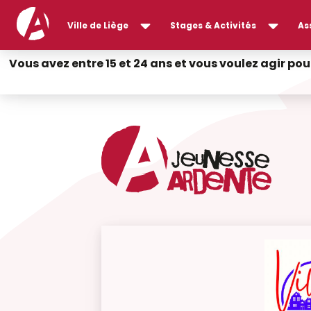
Ville de Liège
Stages & Activités
As
Vous avez entre 15 et 24 ans et vous voulez agir pou