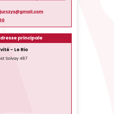
.jurczys@gmail.com
60
dresse principale
ivité - Le Rio
est Solvay 487