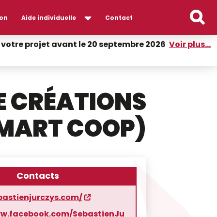
on
Aide individuelle
Contact
er votre projet avant le 20 septembre 2026
Voir plus...
E CRÉATIONS
MART COOP)
Contacts
bastienjurczys.com/
ww.facebook.com/SebastienJu