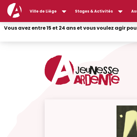
Ville de Liège
Stages & Activités
As
Vous avez entre 15 et 24 ans et vous voulez agir pou