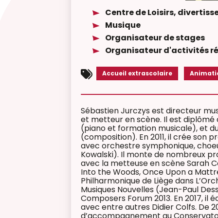
Centre de Loisirs, divertiss
Musique
Organisateur de stages
Organisateur d'activités r
Accueil extrascolaire
Animati
Sébastien Jurczys est directeur mus
et metteur en scène. Il est diplômé
(piano et formation musicale), et d
(composition). En 2011, il crée son p
avec orchestre symphonique, choeu
Kowalski). Il monte de nombreux pr
avec la metteuse en scène Sarah C
Into the Woods, Once Upon a Mattress
Philharmonique de Liège dans L’Orch
Musiques Nouvelles (Jean-Paul Dess
Composers Forum 2013. En 2017, il é
avec entre autres Didier Colfs. De 20
d’accompagnement au Conservatoire