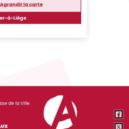
Agrandir la carte
er-à-Liège
e de la Ville
AUX