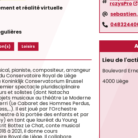
rczysPro
ement et réalité virtuelle
sebastien
04832440
égulières
A
on(s)
Loisirs
Lieu de l'act
ical, pianiste, compositeur, arrangeur
Boulevard Ern
 du Conservatoire Royal de Liège
4000 Liège
u Koninklijk Conservatorium Brussel
remier spectacle pluridisciplinaire
rs et solistes (dont Natacha
ojets musicaux au théâtre Le Moderne
erri (Le Cabaret des Hommes Perdus,
,…). Il est joué par l’Orchestre
estre à la portée des enfants et par
y) en tant que lauréat du Young
crit Bottez Le Chat, conte musical
18 à 2021, il donne cours
 Royal de Liège. Il collabore