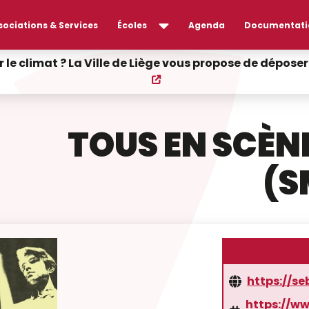
sociations & Services
Écoles
Agenda
Documentati
r le climat ? La Ville de Liège vous propose de dépos
TOUS EN SCÈN
(S
https://se
https://w