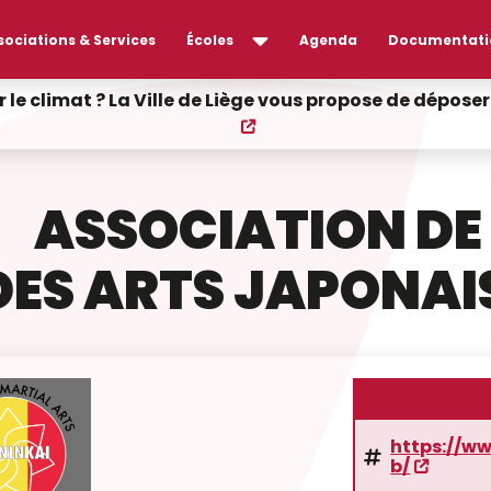
sociations & Services
Écoles
Agenda
Documentati
r le climat ? La Ville de Liège vous propose de dépos
ASSOCIATION D
DES ARTS JAPONAI
https://w
b/