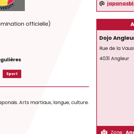
japanasb
mination officielle)
A
Dojo Angleu
Rue de la Vaus
4031 Angleur
égulières
Sport
ponais. Arts martiaux, langue, culture.
Zone :
An