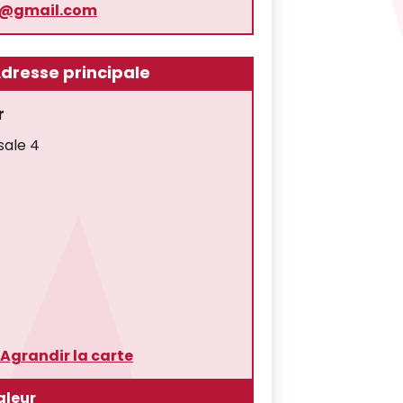
l@gmail.com
dresse principale
r
sale 4
Agrandir la carte
gleur