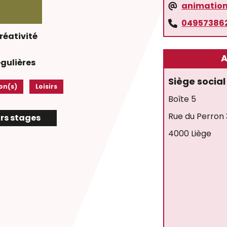
animation
04957386
réativité
A
égulières
Siège social
on(s)
Loisirs
Boîte 5
Rue du Perron 
urs stages
4000 Liège