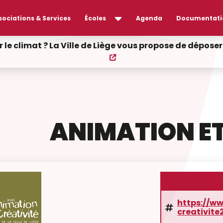
sociations & Services
Écoles
Agenda
Documentati
r le climat ? La Ville de Liège vous propose de dépos
ANIMATION ET
https://w
creativite