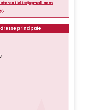
etcreativite@gmail.com
26
dresse principale
3