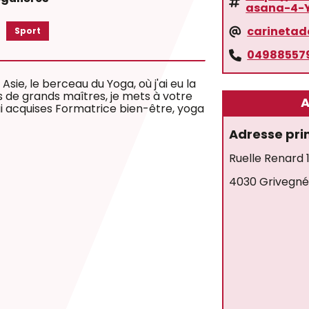
asana-4-
carineta
Sport
04988557
sie, le berceau du Yoga, où j'ai eu la
 de grands maîtres, je mets à votre
A
ai acquises Formatrice bien-être, yoga
Adresse pri
Ruelle Renard 
4030 Grivegn