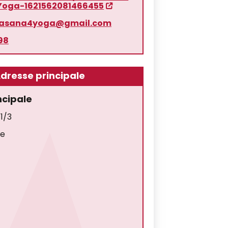
Yoga-1621562081466455
dasana4yoga@gmail.com
98
dresse principale
ncipale
11/3
ée