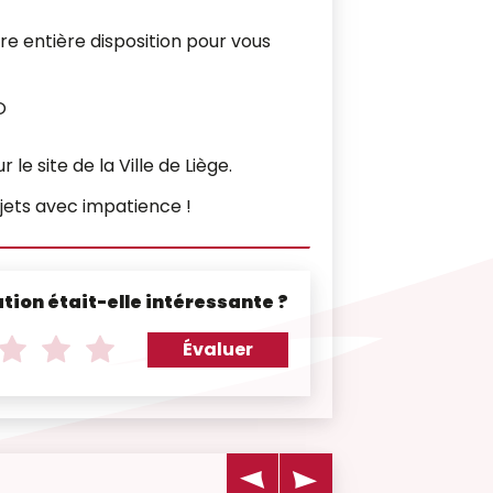
tre entière disposition pour vous
O
 le site de la Ville de Liège.
ojets avec impatience !
tion était-elle intéressante ?
Évaluer
Note
Note
Note
de
de
de
3
4
5
sur
sur
sur
5
5
5