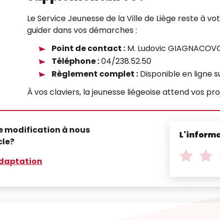
Le Service Jeunesse de la Ville de Liège reste à vo
guider dans vos démarches :
Point de contact :
M. Ludovic GIAGNACOV
Téléphone :
04/238.52.50
Règlement complet :
Disponible en ligne sur
À vos claviers, la jeunesse liégeoise attend vos pr
e modification à nous
L'informa
cle?
N
o
Note
Note
adaptation
t
de
de
1
2
e
sur
sur
*
5
5