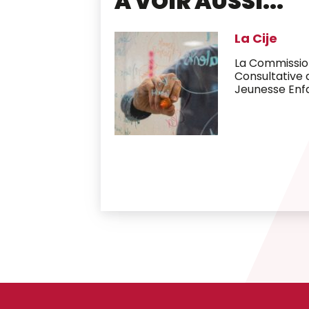
À VOIR AUSSI...
Appel à
spécifi
ommunale
Jeune
Intervenants
(La Cije)
L'ASBL L
projets 
à encoura
Voir en entier
avec la J
Jeuness