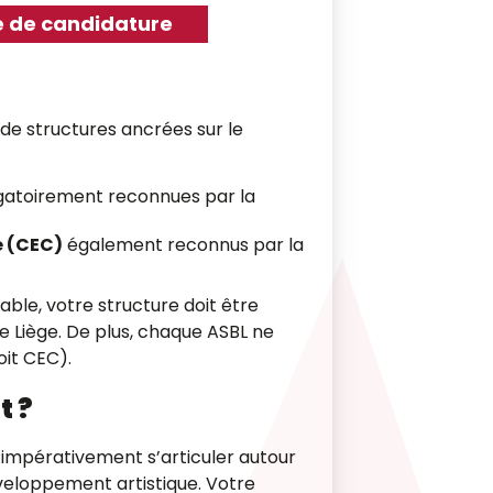
e de candidature
de structures ancrées sur le
gatoirement reconnues par la
é (CEC)
également reconnus par la
ble, votre structure doit être
de Liège. De plus, chaque ASBL ne
oit CEC).
t ?
t impérativement s’articuler autour
éveloppement artistique
. Votre