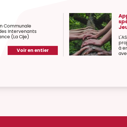
 projets 2026 - Soutien
que Jeunesse et Aide à la
sse
iège Jeunesse lance un appel à
soutien spécifique 2026, destiné
ger des initiatives en lien
eunesse et l’Aide à la
e.
Voir en entier