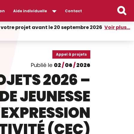
on
Aide individuelle
Contact
er votre projet avant le 20 septembre 2026
Voir plus...
Appel à projets
Publié le
02
/
06
/
2026
OJETS 2026 –
DE JEUNESSE
D’EXPRESSION
TIVITÉ (CEC)