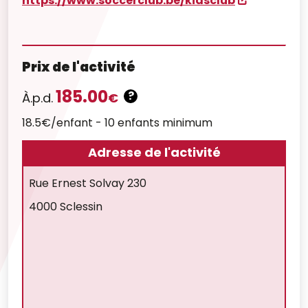
https://www.soccerclub.be/kidsclub
Prix de l'activité
185.00
?
À.p.d.
€
18.5€/enfant - 10 enfants minimum
Adresse de l'activité
Rue Ernest Solvay 230
4000 Sclessin