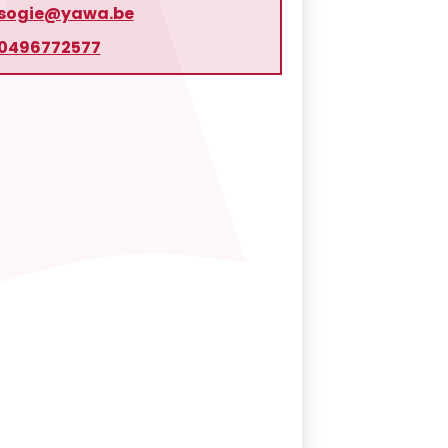
sogie@yawa.be
0496772577