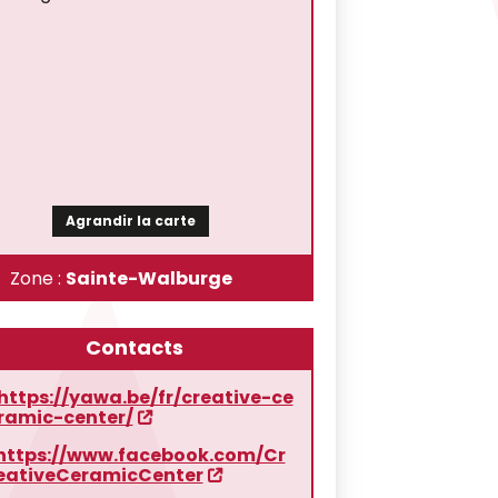
Agrandir la carte
Zone :
Sainte-Walburge
Contacts
https://yawa.be/fr/creative-ce
ramic-center/
https://www.facebook.com/Cr
eativeCeramicCenter