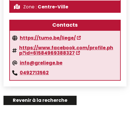
Zone :
Centre-Ville
Contacts
https://tumo.be/liege/
https://www.facebook.com/profile.ph
p?id=61584969388327
info@greliege.be
0492713562
Revenir à la recherche