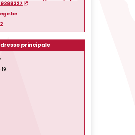
69388327
iege.be
62
dresse principale
e
 19