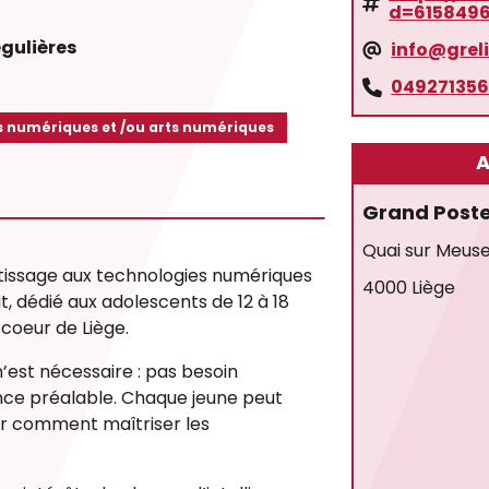
d=615849
égulières
info@grel
04927135
s numériques et /ou arts numériques
A
Grand Post
Quai sur Meuse
tissage aux technologies numériques
4000 Liège
t, dédié aux adolescents de 12 à 18
 coeur de Liège.
’est nécessaire : pas besoin
ence préalable. Chaque jeune peut
ir comment maîtriser les