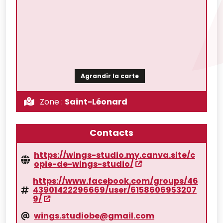
Agrandir la carte
Zone :
Saint-Léonard
Contacts
https://wings-studio.my.canva.site/c
opie-de-wings-studio/
https://www.facebook.com/groups/46
43901422296669/user/6158606953207
9/
wings.studiobe@gmail.com