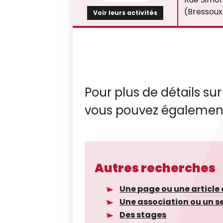
(Bressoux
Voir leurs activités
Pour plus de détails sur
vous pouvez également
Autres recherches
Une page ou une article 
Une association ou un s
Des stages