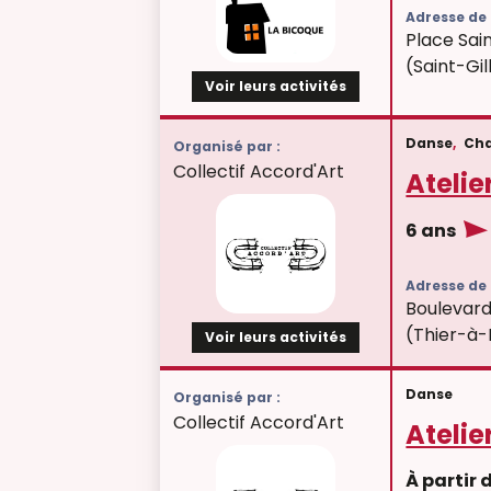
Adresse de l
Place Sai
(Saint-Gil
Voir leurs activités
Danse
,
Ch
Organisé par :
Collectif Accord'Art
Atelie
6 ans
Adresse de l
Boulevard
(Thier-à-
Voir leurs activités
Danse
Organisé par :
Collectif Accord'Art
Atelie
À partir 