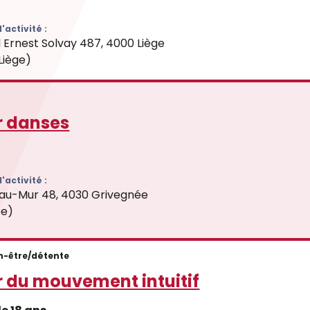
'activité :
 Ernest Solvay 487, 4000 Liège
Liège)
r danses
'activité :
au-Mur 48, 4030 Grivegnée
ée)
n-être/détente
r du mouvement intuitif