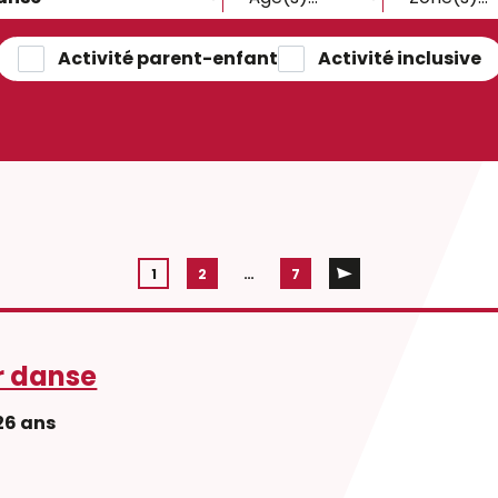
Activité parent-enfant
Activité inclusive
1
2
…
7
r danse
26 ans