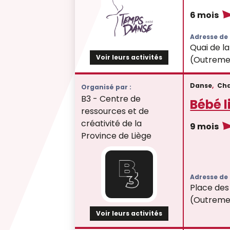
6 mois
Adresse de l
Quai de la
Voir leurs activités
(Outreme
Danse
,
Ch
Organisé par :
B3 - Centre de
Bébé l
ressources et de
créativité de la
9 mois
Province de Liège
Adresse de l
Place des 
(Outreme
Voir leurs activités