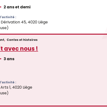
2 ans et demi
'activité :
 Dérivation 45, 4020 Liège
use)
ant
,
Contes et histoires
it avec nous !
3 ans
'activité :
Arts 1, 4020 Liège
use)