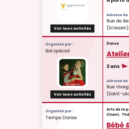
À partir 
Adresse de l
Rue de Be
(Sclessin)
Voir leurs activités
Danse
Organisé par :
Bal spécial
Atelie
3 ans
Adresse de l
Rue Viveg
(Saint-Lé
Voir leurs activités
Arts de la 
Organisé par :
Chant
,
Thé
Temps Danse
Bébé 