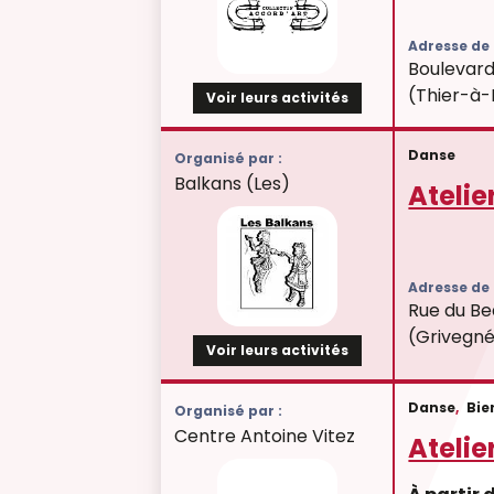
Adresse de l
Boulevard
(Thier-à-
Voir leurs activités
Danse
Organisé par :
Balkans (Les)
Atelie
Adresse de l
Rue du Be
(Grivegn
Voir leurs activités
Danse
,
Bie
Organisé par :
Centre Antoine Vitez
Atelie