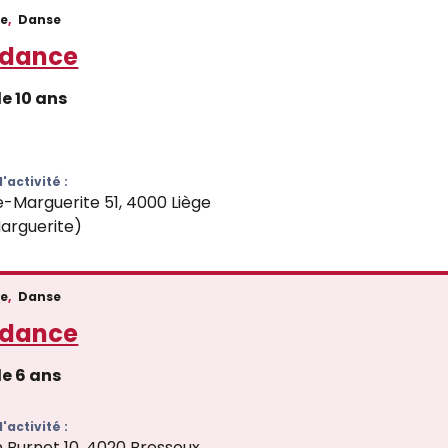
ce
,
Danse
 dance
de 10 ans
'activité :
e-Marguerite 51, 4000 Liège
arguerite)
ce
,
Danse
 dance
de 6 ans
'activité :
 Burnet 10, 4020 Bressoux