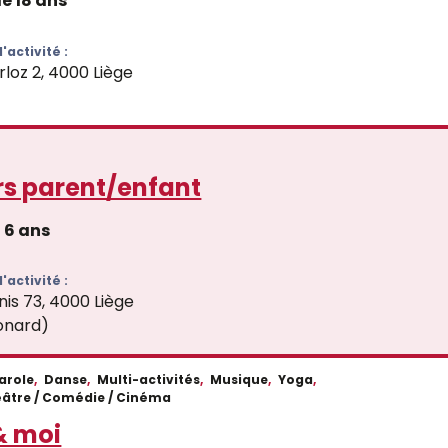
de 18 ans
'activité :
rloz 2, 4000 Liège
rs parent/enfant
6 ans
'activité :
nis 73, 4000 Liège
onard)
parole
,
Danse
,
Multi-activités
,
Musique
,
Yoga
,
âtre / Comédie / Cinéma
& moi