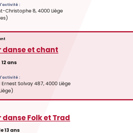
'activité :
nt-Christophe 8, 4000 Liège
les)
ant
r danse et chant
12 ans
'activité :
 Ernest Solvay 487, 4000 Liège
Liège)
r danse Folk et Trad
de 13 ans