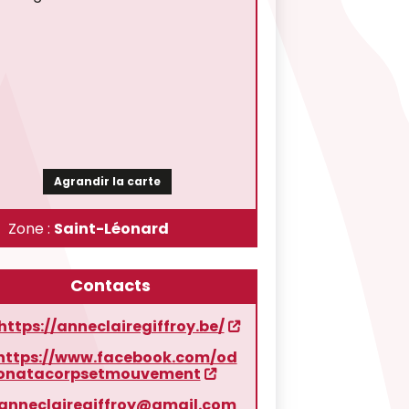
Agrandir la carte
Zone :
Saint-Léonard
Contacts
https://anneclairegiffroy.be/
https://www.facebook.com/od
onatacorpsetmouvement
anneclairegiffroy@gmail.com