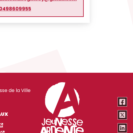
0498609955
e de la Ville
AUX