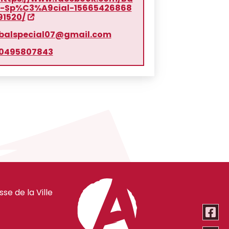
l-Sp%C3%A9cial-15665426868
91520/
balspecial07@gmail.com
0495807843
e de la Ville