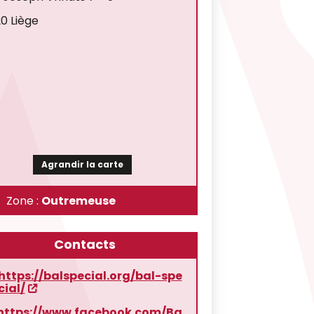
0 Liège
Agrandir la carte
Zone :
Outremeuse
Contacts
https://balspecial.org/bal-spe
cial/
https://www.facebook.com/Ba