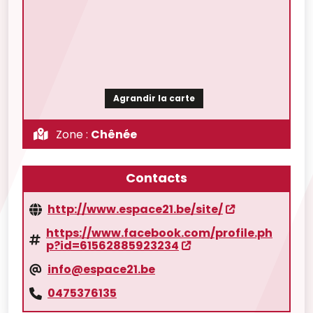
Agrandir la carte
Zone :
Chênée
Contacts
http://www.espace21.be/site/
https://www.facebook.com/profile.ph
p?id=61562885923234
info@espace21.be
0475376135