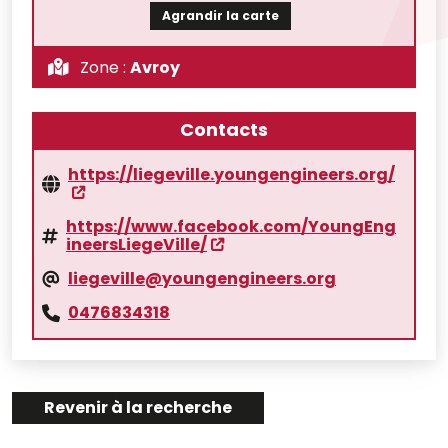
Agrandir la carte
Zone :
Avroy
Contacts
https://liegeville.youngengineers.org/
https://www.facebook.com/YoungEng
ineersLiegeVille/
liegeville@youngengineers.org
0476834318
Revenir à la recherche