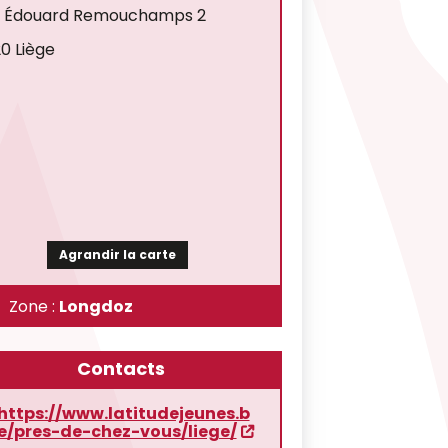
 Édouard Remouchamps 2
0 Liège
Agrandir la carte
Zone :
Longdoz
Contacts
https://www.latitudejeunes.b
e/pres-de-chez-vous/liege/