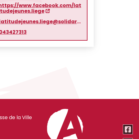
https://www.facebook.com/lat
itudejeunes.liege
latitudejeunes.liege@solidaris.be
043427313
e de la Ville