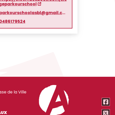
geparkourschool
parkourschoolasbl@gmail.com
0486179524
e de la Ville
AUX