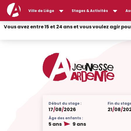
Ville de Liège
Stages & Activités
As
Vous avez entre 15 et 24 ans et vous voulez agir pou
Début du stage :
Fin du stage
17
/
08
/
2026
21
/
08
/
20
Âge des enfants :
5 ans
9 ans