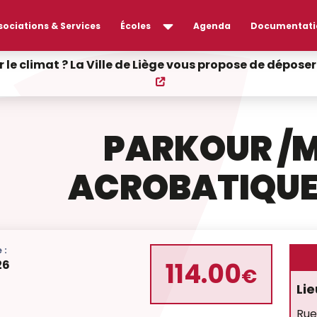
sociations & Services
Écoles
Agenda
Documentati
r le climat ? La Ville de Liège vous propose de dépos
PARKOUR /M
ACROBATIQUE
 :
114.00
26
€
Lie
Rue