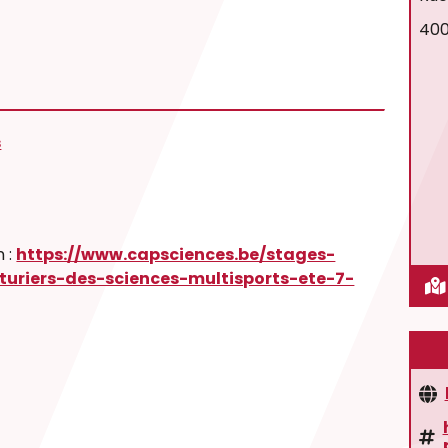
400
s
n :
https://www.capsciences.be/stages-
uriers-des-sciences-multisports-ete-7-