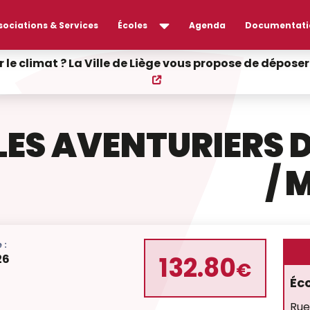
sociations & Services
Écoles
Agenda
Documentati
r le climat ? La Ville de Liège vous propose de dépos
LES AVENTURIERS 
/ 
 :
132.80
26
€
Éc
Rue