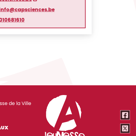
info@capsciences.be
010681610
e de la Ville
AUX