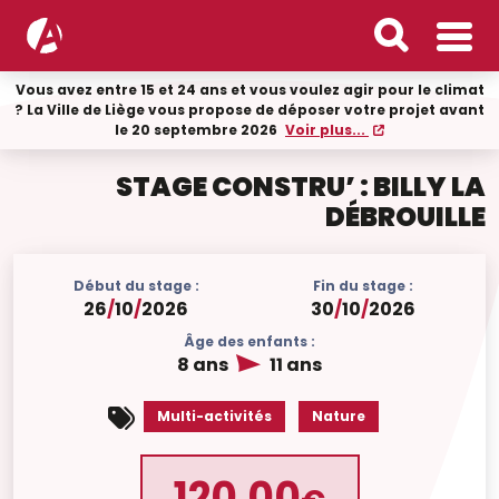
Vous avez entre 15 et 24 ans et vous voulez agir pour le climat
? La Ville de Liège vous propose de déposer votre projet avant
le 20 septembre 2026
Voir plus...
STAGE CONSTRU’ : BILLY LA
DÉBROUILLE
Début du stage :
Fin du stage :
26
/
10
/
2026
30
/
10
/
2026
Âge des enfants :
8 ans
11 ans
Multi-activités
Nature
120.00