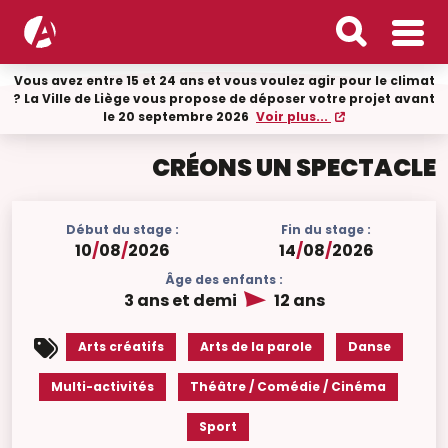
Vous avez entre 15 et 24 ans et vous voulez agir pour le climat
? La Ville de Liège vous propose de déposer votre projet avant
le 20 septembre 2026
Voir plus...
CRÉONS UN SPECTACLE
Début du stage :
Fin du stage :
10
/
08
/
2026
14
/
08
/
2026
Âge des enfants :
3 ans et demi
12 ans
Arts créatifs
Arts de la parole
Danse
Multi-activités
Théâtre / Comédie / Cinéma
Sport