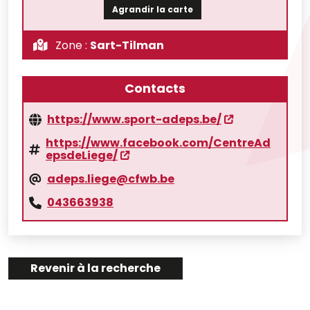
Agrandir la carte
Zone :
Sart-Tilman
Contacts
https://www.sport-adeps.be/
https://www.facebook.com/CentreAd
epsdeLiege/
adeps.liege@cfwb.be
043663938
Revenir à la recherche